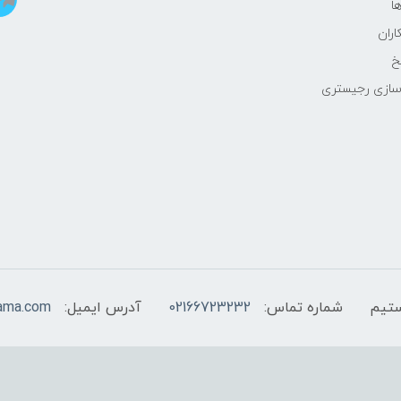
ا
اران
خ
سازی رجیستری
شماره تماس:
02166723232
آدرس ایمیل:
ama.com