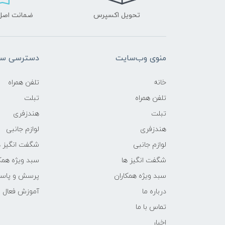
تحویل اکسپرس
ضمانت اصل‌ب
منوی وب‌سایت
دسترسی سر
خانه
تلفن همراه
تلفن همراه
تبلت
تبلت
هندزفری
هندزفری
لوازم جانبی
لوازم جانبی
شگفت انگیز ه
شگفت انگیز ها
سبد ویژه همک
سبد ویژه همکاران
پرسش و پاس
درباره ما
آموزش فعال 
تماس با ما
اخبار