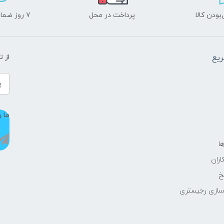
ودن کالا
پرداخت در محل
۷ روز ضمانت بازگشت
یع
از 
ما ر
ا
اران
خ
سازی رجیستری