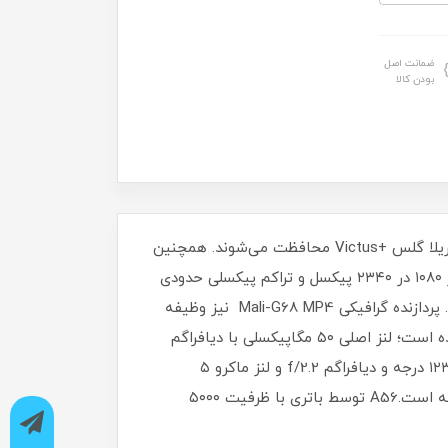
ضمانت اصل
بودن کالا
بدنه این گوشی از ترکیب فلز و شیشه است؛ فریم دور گوشی از جنس آلومینیوم بوده، پنل پشتی و جلویی با شیشه گوریلا گلس +Victus محافظت می‌شوند. همچنین
با استاندارد IP67 همراه است.صفحه نمایش از نوع Super AMOLED با ابعاد ۶/۷ اینچ است. این نمایشگر با وضوح تصویر ۱۰۸۰ در ۲۳۴۰ پیکسل و تراکم پیکسلی حدودی
۳۸۵ پیکسل در هر اینچ، تصاویر واضح و شفافی را به نمایش می‌گذارد.تراشه اگزینوس ۱۵۸۰ با معماری ۵ نانومتری است. پردازنده گرافیکی Mali-G68 MP4 نیز وظیفه
پردازش‌های گرافیکی را در این گوشی بر عهده دارد.سیستم دوربین گوشی Galaxy A56 در پنل پشتی از سه لنز تشکیل شده است؛ لنز اصلی ۵۰ مگاپیکسلی با دیافراگم
f/1.8، مجهز به لرزشگیر اپتیکال تصویر و فوکوس خودکار تشخیص فاز (PDAF)، لنز فوق عریض ۱۲ مگاپیکسلی با پوشش ۱۲۳ درجه و دیافراگم f/2.2 و لنز ماکرو ۵
مگاپیکسلی با دیافراگم f/2.4. در پنل جلویی گوشی Galaxy A56، یک لنز سلفی ۱۲ مگاپیکسلی با دیافراگم f/2.2 قرار گرفته است.A56 توسط باتری با ظرفیت ۵۰۰۰