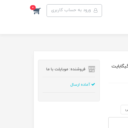
0
ورود به حساب کاربری
 مدل Galaxy A56 دو سیم کارت ظرفیت 256 گیگابایت
فروشنده: موبایلت با ما
آماده ارسال
ی