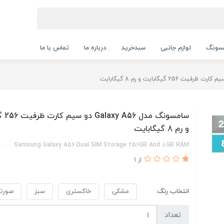
سونگ
لوازم جانبی
سبدخرید
درباره ما
تماس با ما
سامسونگ
و رم 8 گیگابایت
Samsung Galaxy A56 Dual SIM Storage 256GB And 8GB RAM
از 1
انتخاب رنگ:
مشکی
خاکستری
سبز
صورت
تعداد