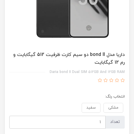
داریا مدل bond II دو سیم کارت ظرفیت 512 گیگابایت و
رم 12 گیگابایت
Daria bond II Dual SIM 512GB And 12GB RAM
انتخاب رنگ:
مشکی
سفید
تعداد