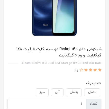
شیائومی مدل Redmi 14c دو سیم کارت ظرفیت 128
گیگابایت و رم 6 گیگابایت
Xiaomi Redmi 14C Dual SIM Storage 128GB And 6GB RAM
از 1
انتخاب رنگ:
مشکی
بنفش
آبی
سبز
تعداد