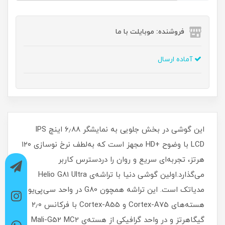
فروشنده: موبایلت با ما
آماده ارسال
این گوشی در بخش جلویی به نمایشگر ۶٫۸۸ اینچ IPS
LCD با وضوح +HD مجهز است که به‌لطف نرخ نوسازی ۱۲۰
هرتز، تجربه‌ای سریع و روان را دردسترس کاربر
می‌گذارد.اولین گوشی دنیا با تراشه‌ی Helio G81 Ultra
مدیاتک است. این تراشه همچون G80 در واحد سی‌پی‌یو از
هسته‌های Cortex-A75 و Cortex-A55 با فرکانس ۲٫۰
گیگاهرتز و در واحد گرافیکی از هسته‌ی Mali-G52 MC2