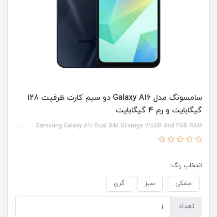
سامسونگ مدل Galaxy A16 دو سیم کارت ظرفیت 128
گیگابایت و رم 4 گیگابایت
Samsung Galaxy A16 Dual SIM Storage 128GB And 4GB RAM
انتخاب رنگ:
مشکی
سبز
گری
تعداد