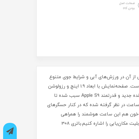
ضمانت اصل
بودن کالا
 و می‌توانید بدون هیچ‌گونه نگرانی از آن در ورزش‌های آبی و شرایط جوی متنوع
استفاده کنید. یکی از قدرتمند‌ترین مشخصات در نظر گرفته شده برای این ساعت هوشمند بدون شک صفحه‌نمایش آن است. صفحه‌نمایش با ابعاد 1.9 اینچ و رزولوشن
484×396 پیکسل از نوع Retina LTPO OLED که وضوح تصویر بسیار خوب و با‌کیفیتی را به شما ارائه می‌کند.حضور پردازنده جدید و قدرتمند Apple S9 سبب شده تا
ن ساعت در نظر گرفته شده که در کنار حسگر‌های
ر خون هم این ساعت هوشمند را همراهی
می‌کنند. رابط کاربری قابلیت‌های کاربردی فراوانی مثل واچ فیس‌‌های متنوع و البته امکان پیدا کردن گوشی به وسیله قابلیت مکان‌یابی را اشاره کنیم.باتری 308