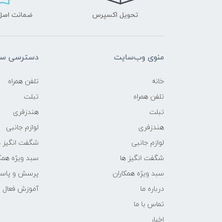
تحویل اکسپرس
ضمانت اصل‌ب
منوی وب‌سایت
دسترسی سر
خانه
تلفن همراه
تلفن همراه
تبلت
تبلت
هندزفری
هندزفری
لوازم جانبی
لوازم جانبی
شگفت انگیز ه
شگفت انگیز ها
سبد ویژه همک
سبد ویژه همکاران
پرسش و پاس
درباره ما
آموزش فعال 
تماس با ما
اخبار