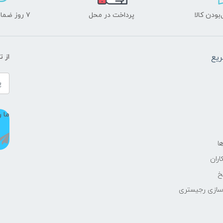
ودن کالا
پرداخت در محل
۷ روز ضمانت بازگشت
یع
از 
ما ر
ا
اران
خ
سازی رجیستری