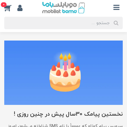
0
نخستین پیامک 30سال پیش در چنین روزی !
سرویس پیام کوتاه که عموماً با نام SMS شناخته می‌شود، امروز