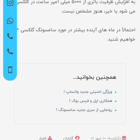
به افزایش ظرفیت باتری از 5000 میلی آمپر ساعت در گلکسی A13
می شود یا خیر، هنوز مشخص نیست.
احتمالاً در ماه های آینده بیشتر در مورد سامسونگ گلکسی A14
خواهیم شنید.
همچنین بخوانید...
ویژگی امنیتی جدید واتساپ !
همکاری اپل و فیس بوک !
رونمایی از سری جدید سامسونگ !
یکشنبه، 10 مهر 01
کاردان
اخبار