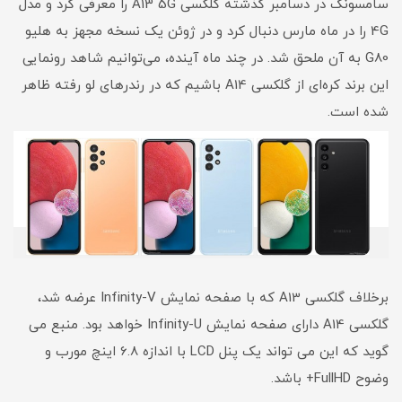
سامسونگ در دسامبر گذشته گلکسی A13 5G را معرفی کرد و مدل
4G را در ماه مارس دنبال کرد و در ژوئن یک نسخه مجهز به هلیو
G80 به آن ملحق شد. در چند ماه آینده، می‌توانیم شاهد رونمایی
این برند کره‌ای از گلکسی A14 باشیم که در رندرهای لو رفته ظاهر
شده است.
برخلاف گلکسی A13 که با صفحه نمایش Infinity-V عرضه شد،
گلکسی A14 دارای صفحه نمایش Infinity-U خواهد بود. منبع می
گوید که این می تواند یک پنل LCD با اندازه 6.8 اینچ مورب و
وضوح FullHD+ باشد.