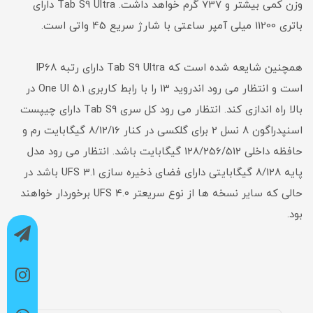
وزن کمی بیشتر و 737 گرم خواهد داشت. Tab S9 Ultra دارای
باتری 11200 میلی آمپر ساعتی با شارژ سریع 45 واتی است.
همچنین شایعه شده است که Tab S9 Ultra دارای رتبه IP68
است و انتظار می رود اندروید 13 را با رابط کاربری One UI 5.1 در
بالا راه اندازی کند. انتظار می رود کل سری Tab S9 دارای چیپست
اسنپدراگون 8 نسل 2 برای گلکسی در کنار 8/12/16 گیگابایت رم و
حافظه داخلی 128/256/512 گیگابایت باشد. انتظار می رود مدل
پایه 8/128 گیگابایتی دارای فضای ذخیره سازی UFS 3.1 باشد در
حالی که سایر نسخه ها از نوع سریعتر UFS 4.0 برخوردار خواهند
بود.