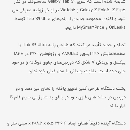
شایعه شده است که سری Galaxy Tab S9 سامسونگ در کنار
Galaxy Z Fold5، Z Flip5 و Watch6 در اواخر ژوئیه معرفی می
شود و اکنون مجموعه جدیدی از رندرهای Tab S9 Ultra توسط
OnLeaks و MySmartPrice داریم.
تصاویر جدید تأیید می‌کنند که طراحی پایه Tab S9 Ultra با
صفحه‌نمایش 14.6 اینچی AMOLED با رزولوشن 2960 در 1848
پیکسل و بریدگی V شکل که دوربین‌های جلوی دوگانه را در خود
جای داده است، تفاوت چندانی با مدل قبلی خود ندارد.
پشت دستگاه طراحی کمی تغییر یافته را نشان می دهد و دو
دوربین در حلقه های فلزی خود در بالای پد شارژ بی سیم قلم S
قرار دارند.
دستگاه آینده دقیقاً همان ابعاد 326.4 x 208.6 x 5.5 میلی متر و