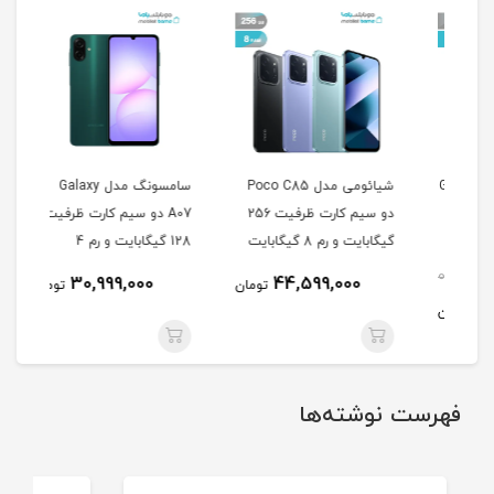
Galaxy
شیائومی مدل Poco C85
سامسونگ مدل Galaxy
فیت 128
دو سیم کارت ظرفیت 256
A07 دو سیم کارت ظرفیت
گیگابایت و رم 8 گیگابایت
128 گیگابایت و رم 4
گیگابایت
0
30,999,000
44,599,000
تومان
تومان
مان
فهرست نوشته‌ها