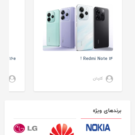
one 16e !
Redmi Note 14 !
کاردان
کارد
برندهای ویژه